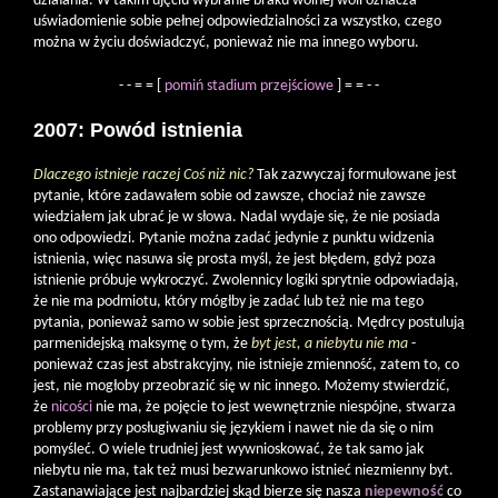
działania. W takim ujęciu wybranie braku wolnej woli oznacza
uświadomienie sobie pełnej odpowiedzialności za wszystko, czego
można w życiu doświadczyć, ponieważ nie ma innego wyboru.
- - = = [
pomiń stadium przejściowe
] = = - -
2007: Powód istnienia
Dlaczego istnieje raczej Coś niż nic?
Tak zazwyczaj formułowane jest
pytanie, które zadawałem sobie od zawsze, chociaż nie zawsze
wiedziałem jak ubrać je w słowa. Nadal wydaje się, że nie posiada
ono odpowiedzi. Pytanie można zadać jedynie z punktu widzenia
istnienia, więc nasuwa się prosta myśl, że jest błędem, gdyż poza
istnienie próbuje wykroczyć. Zwolennicy logiki sprytnie odpowiadają,
że nie ma podmiotu, który mógłby je zadać lub też nie ma tego
pytania, ponieważ samo w sobie jest sprzecznością. Mędrcy postulują
parmenidejską maksymę o tym, że
byt jest, a niebytu nie ma
-
ponieważ czas jest abstrakcyjny, nie istnieje zmienność, zatem to, co
jest, nie mogłoby przeobrazić się w nic innego. Możemy stwierdzić,
że
nicości
nie ma, że pojęcie to jest wewnętrznie niespójne, stwarza
problemy przy posługiwaniu się językiem i nawet nie da się o nim
pomyśleć. O wiele trudniej jest wywnioskować, że tak samo jak
niebytu nie ma, tak też musi bezwarunkowo istnieć niezmienny byt.
Zastanawiające jest najbardziej skąd bierze się nasza
niepewność
co