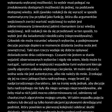
wykonaniu wybranej możliwości, to wybór musi polegać na
zredukowaniu dostępnych możliwości do jednej, na podstawie
dostępnej wiedzy. Jeśli zjawisko redukcji da się wyrazić w sposób
matematyczny (na przykład jako funkcję, która dla argumentów
wejściowych zwróci wartość wyjściową) to wybór jest
zdeterminowany (zniewolony) jakimś równaniem (oraz wiedzą
wejściową). Jeśli redukcji nie da się przedstawić w ten sposób, to
wybór jest dla świadomości nieobliczalny (nieprzewidywalny).
Człowiek nie może rozumieć własnych wyborów, a podejmowane
decyzje poznaje dopiero w momencie działania (wolna wola jest
zewnętrzna). Taki stan rzeczy wydaje się dobrze opisywać
doświadczenie dnia codziennego. Czasami nie jestem w stanie
wyjaśnić obserwowanych wyborów i nigdy nie wiem, kiedy może to
nastąpić, natomiast w większości wypadków tymi wyborami kieruje
zawiły algorytm unikania większego cierpienia. W moim odczuciu
wolna wola nie jest autentyczna, albo nie należy do mnie. Zrzekając
się jej na rzecz jakiegoś bytu nadrzędnego, mogę bronić jej
nadprzyrodzonego charakteru. Jak na ironię wolę jednak, aby decyzje
bytu nadrzędnego nie były dla niego samego nieprzewidywalne, ale
żeby miał w nich jakiś mocno zdeterminowany cel, odmienny od
chaotycznych algorytmów mojego umysłu. W takim wypadku pojęcia
wyboru lub decyzji są tylko konstrukcjami językowymi określającymi
podmiot, który powinien w pierwszej kolejności odebrać skutki