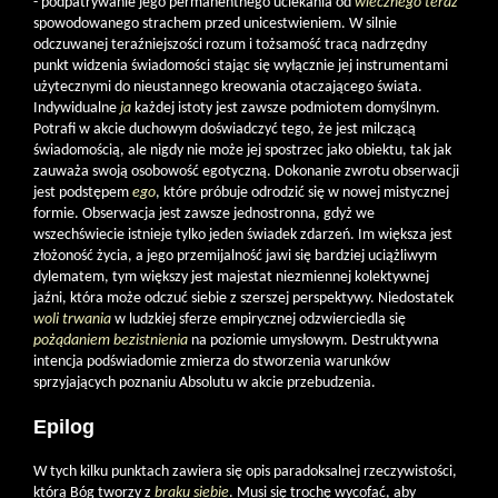
- podpatrywanie jego permanentnego uciekania od
wiecznego teraz
spowodowanego strachem przed unicestwieniem. W silnie
odczuwanej teraźniejszości rozum i tożsamość tracą nadrzędny
punkt widzenia świadomości stając się wyłącznie jej instrumentami
użytecznymi do nieustannego kreowania otaczającego świata.
Indywidualne
ja
każdej istoty jest zawsze podmiotem domyślnym.
Potrafi w akcie duchowym doświadczyć tego, że jest milczącą
świadomością, ale nigdy nie może jej spostrzec jako obiektu, tak jak
zauważa swoją osobowość egotyczną. Dokonanie zwrotu obserwacji
jest podstępem
ego
, które próbuje odrodzić się w nowej mistycznej
formie. Obserwacja jest zawsze jednostronna, gdyż we
wszechświecie istnieje tylko jeden świadek zdarzeń. Im większa jest
złożoność życia, a jego przemijalność jawi się bardziej uciążliwym
dylematem, tym większy jest majestat niezmiennej kolektywnej
jaźni, która może odczuć siebie z szerszej perspektywy. Niedostatek
woli trwania
w ludzkiej sferze empirycznej odzwierciedla się
pożądaniem bezistnienia
na poziomie umysłowym. Destruktywna
intencja podświadomie zmierza do stworzenia warunków
sprzyjających poznaniu Absolutu w akcie przebudzenia.
Epilog
W tych kilku punktach zawiera się opis paradoksalnej rzeczywistości,
którą Bóg tworzy z
braku siebie
. Musi się trochę wycofać, aby