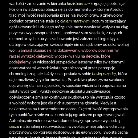
wartości - zmierzanie w kierunku
bezistnienia
- krępuje jej potencjał.
Poziom świadomości obniża się aż do momentu, w którym Absolut
traci możliwość realizowania przez nią swoich praw, a zniewolony
podmiot ostatecznie staje się
ciałem martwym
. Rozum oznaczający
ogół aktywności ludzkiego mózgu nie może wywierać wpływu na ciąg
przyczynowy czasoprzestrzeni, ponieważ sam składa się z cząstek
elementarnych, których zachowanie jest zależne od tego ciągu,
dlatego w otaczającym świecie nigdy nie odnajdziemy ośrodka wolnej
woli.
Zamiast skupiać się na dokonywaniu wyborów powinniśmy
raczej wyrażać ciekawość w oczekiwaniu na decyzje, które
podejmiemy.
W większości przypadków jesteśmy tylko świadomymi
obserwatorami wszechświata ograniczonymi przez percepcję
chronologiczną, ale każdy z nas posiada w sobie
boską cząstkę
, która
daje możliwość jego formowania. Prawdziwa płaszczyzna swobody
objawia się dla nas najbardziej w sposobie widzenia i reagowania na
sploty wydarzeń. Punkty decyzyjne absolutu umożliwiające
doświadczenie zmiany kontinuum skutkowego nie występują często,
a wolność wyboru jest dla nich autentyczna głównie, kiedy jest
nakierowana na transcendentne dobro. Częstotliwość występowania
tych punktów rośnie wraz z redukcją ograniczeń progresywnej woli.
Autentycznie wolne oraz świadome decyzje sprawcze wychodzą
spoza
materialnej rzeczywistości i wywołują w niej odpowiedni ciąg
przyczynowy, do którego dostosowuje się ego wyboru. Swoistą cechą