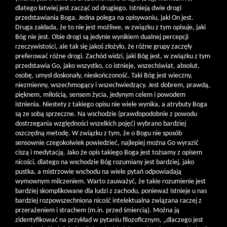
dlatego łatwiej jest zacząć od drugiego. Istnieją dwie drogi
przedstawiania Boga. Jedna polega na opisywaniu, jaki On jest.
Druga zakłada, że to nie jest możliwe, w związku z tym opisuje, jaki
Bóg nie jest. Obie drogi są jedynie wynikiem dualnej percepcji
rzeczywistości, ale tak się jakoś złożyło, że różne grupy zaczęły
preferować różne drogi. Zachód widzi, jaki Bóg jest, w związku z tym
przedstawia Go, jako wszystko, co istnieje, wszechświat, absolut,
osobę, umysł doskonały, nieskończoność. Taki Bóg jest wieczny,
niezmienny, wszechmogący i wszechwiedzący. Jest dobrem, prawdą,
pięknem, miłością, sensem życia, jedynym celem i powodem
istnienia. Niestety z takiego opisu nie wiele wynika, a atrybuty Boga
są ze sobą sprzeczne. Na wschodzie (prawdopodobnie z powodu
dostrzegania względności wszelkich pojęć) wybrano bardziej
oszczędną metodę. W związku z tym, że o Bogu nie sposób
sensownie czegokolwiek powiedzieć, najlepiej można Go wyrazić
ciszą i medytacją. Jako że opis takiego Boga jest tożsamy z opisem
nicości, dlatego na wschodzie Bóg rozumiany jest bardziej, jako
pustka, a mistrzowie wschodu na wiele pytań odpowiadają
wymownym milczeniem. Warto zauważyć, że takie rozumienie jest
bardziej skomplikowane dla ludzi z zachodu, ponieważ istnieje u nas
bardziej rozpowszechniona nicość intelektualna związana raczej z
przerażeniem i strachem (m.in. przed śmiercią). Można ją
zidentyfikować na przykład w pytaniu filozoficznym, „dlaczego jest