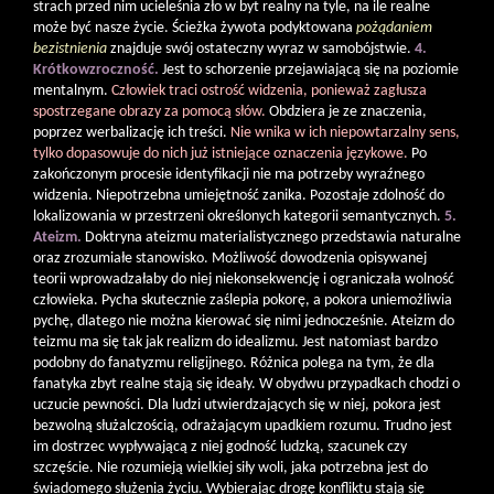
strach przed nim ucieleśnia zło w byt realny na tyle, na ile realne
może być nasze życie. Ścieżka żywota podyktowana
pożądaniem
bezistnienia
znajduje swój ostateczny wyraz w samobójstwie.
4.
Krótkowzroczność.
Jest to schorzenie przejawiającą się na poziomie
mentalnym.
Człowiek traci ostrość widzenia, ponieważ zagłusza
spostrzegane obrazy za pomocą słów.
Obdziera je ze znaczenia,
poprzez werbalizację ich treści.
Nie wnika w ich niepowtarzalny sens,
tylko dopasowuje do nich już istniejące oznaczenia językowe.
Po
zakończonym procesie identyfikacji nie ma potrzeby wyraźnego
widzenia. Niepotrzebna umiejętność zanika. Pozostaje zdolność do
lokalizowania w przestrzeni określonych kategorii semantycznych.
5.
Ateizm.
Doktryna ateizmu materialistycznego przedstawia naturalne
oraz zrozumiałe stanowisko. Możliwość dowodzenia opisywanej
teorii wprowadzałaby do niej niekonsekwencję i ograniczała wolność
człowieka. Pycha skutecznie zaślepia pokorę, a pokora uniemożliwia
pychę, dlatego nie można kierować się nimi jednocześnie. Ateizm do
teizmu ma się tak jak realizm do idealizmu. Jest natomiast bardzo
podobny do fanatyzmu religijnego. Różnica polega na tym, że dla
fanatyka zbyt realne stają się ideały. W obydwu przypadkach chodzi o
uczucie pewności. Dla ludzi utwierdzających się w niej, pokora jest
bezwolną służalczością, odrażającym upadkiem rozumu. Trudno jest
im dostrzec wypływającą z niej godność ludzką, szacunek czy
szczęście. Nie rozumieją wielkiej siły woli, jaka potrzebna jest do
świadomego służenia życiu. Wybierając drogę konfliktu stają się