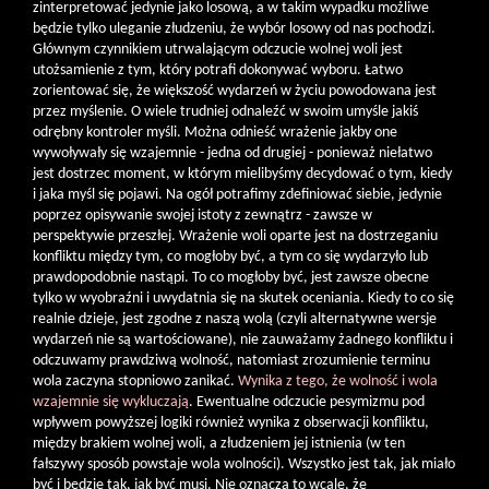
zinterpretować jedynie jako losową, a w takim wypadku możliwe
będzie tylko uleganie złudzeniu, że wybór losowy od nas pochodzi.
Głównym czynnikiem utrwalającym odczucie wolnej woli jest
utożsamienie z tym, który potrafi dokonywać wyboru. Łatwo
zorientować się, że większość wydarzeń w życiu powodowana jest
przez myślenie. O wiele trudniej odnaleźć w swoim umyśle jakiś
odrębny kontroler myśli. Można odnieść wrażenie jakby one
wywoływały się wzajemnie - jedna od drugiej - ponieważ niełatwo
jest dostrzec moment, w którym mielibyśmy decydować o tym, kiedy
i jaka myśl się pojawi. Na ogół potrafimy zdefiniować siebie, jedynie
poprzez opisywanie swojej istoty z zewnątrz - zawsze w
perspektywie przeszłej. Wrażenie woli oparte jest na dostrzeganiu
konfliktu między tym, co mogłoby być, a tym co się wydarzyło lub
prawdopodobnie nastąpi. To co mogłoby być, jest zawsze obecne
tylko w wyobraźni i uwydatnia się na skutek oceniania. Kiedy to co się
realnie dzieje, jest zgodne z naszą wolą (czyli alternatywne wersje
wydarzeń nie są wartościowane), nie zauważamy żadnego konfliktu i
odczuwamy prawdziwą wolność, natomiast zrozumienie terminu
wola zaczyna stopniowo zanikać.
Wynika z tego, że wolność i wola
wzajemnie się wykluczają
. Ewentualne odczucie pesymizmu pod
wpływem powyższej logiki również wynika z obserwacji konfliktu,
między brakiem wolnej woli, a złudzeniem jej istnienia (w ten
fałszywy sposób powstaje wola wolności). Wszystko jest tak, jak miało
być i będzie tak, jak być musi. Nie oznacza to wcale, że