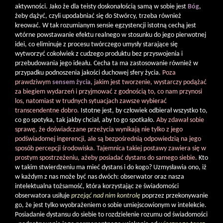
aktywności. Jako że dla teisty doskonałością samą w sobie jest
Bóg
,
żeby dążyć, czyli upodabniać się do Stwórcy, trzeba również
kreować. W tak rozumianym sensie egzystencji istotną cechą jest
wtórne powstawanie efektu realnego w stosunku do jego pierwotnej
idei, co eliminuje z procesu twórczego umysły starające się
wytworzyć cokolwiek z cudzego produktu bez przyswojenia i
przebudowania jego ideału. Cecha ta ma zastosowanie również w
przypadku podnoszenia jakości duchowej sfery życia.
Poza
prawdziwym
sensem życia
, jakim jest tworzenie, wystarczy podążać
za biegiem wydarzeń i przyjmować z godnością to, co nam przynosi
los, natomiast w trudnych sytuacjach zawsze wybierać
transcendentne dobro.
Istotne jest, by człowiek odbierał wszystko to,
co go spotyka, tak jakby chciał, aby to go spotkało.
Aby zdawał sobie
sprawę, że doświadczane przeżycia wynikają nie tylko z jego
podświadomej ingerencji, ale są bezpośrednią odpowiedzią na jego
sposób percepcji środowiska. Tajemnica takiej postawy zawiera się w
prostym spostrzeżeniu, ażeby posiadać dystans do samego siebie.
Kto
w takim stwierdzeniu ma mieć dystans i do kogo? Uzmysławia ono, iż
w każdym z nas może być nas dwóch: obserwator oraz nasza
intelektualna tożsamość, która korzystając ze świadomości
obserwatora usiłuje
przejąć nad nim kontrolę
poprzez przekonywanie
go, że jest tylko wyobrażeniem o sobie umiejscowionym w intelekcie.
Posiadanie dystansu do siebie to rozdzielenie rozumu od świadomości