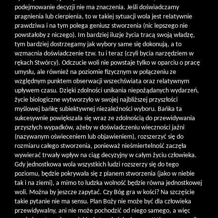
podejmowanie decyzji nie ma znaczenia. Jeśli doświadczamy
pragnienia lub cierpienia, to w takiej sytuacji wola jest relatywnie
prawdziwa i na tym polega geniusz stworzenia (nic lepszego nie
powstałoby z niczego). Im bardziej iluzje życia tracą swoją władzę,
tym bardziej dostrzegamy jak wybory same się dokonują, a to
wzmacnia doświadczenie tzw. tu i teraz (czyli bycia narzędziem w
rękach Stwórcy). Odczucie woli nie powstaje tylko w oparciu o pracę
umysłu, ale również na poziomie fizycznym w połączeniu ze
względnym punktem obserwacji wszechświata oraz relatywnym
upływem czasu. Dzięki zdolności unikania niepożądanych wydarzeń,
życie biologiczne wytworzyło w swojej najbliższej przyszłości
myślowej bańkę subiektywnej niezależności wyboru. Bańka ta
sukcesywnie powiększała się wraz ze zdolnością do przewidywania
przyszłych wypadków, ażeby w doświadczeniu wieczności jaźni
(nazywanym oświeceniem lub objawieniem), rozszerzyć się do
rozmiaru całego stworzenia, ponieważ nieśmiertelność zaczęła
wywierać trwały wpływ na ciąg decyzyjny w całym życiu człowieka.
Gdy jednostkowa wola wszystkich ludzi rozszerzy się do tego
poziomu, będzie pokrywała się z planem stworzenia (jako w niebie
tak i na ziemi), a mimo to ludzka wolność będzie równa jednostkowej
woli. Można by jeszcze zapytać. Czy Bóg gra w kości? Na szczęście
takie pytanie nie ma sensu. Plan Boży nie może być dla człowieka
przewidywalny, ani nie może pochodzić od niego samego, a więc