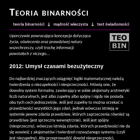
Teoria binarności
teoria binarności
↓
mądrość wieczysta
↓
test świadomości
Uporczywie powracająca koncepcja dotycząca
życia, oświecenia oraz prawdziwej natury
wszechrzeczy, czyli trochę informacji
powstałych z niczego...
2012: Umysł czasami bezużyteczny
Do najbardziej znaczących osiągnięć logiki matematycznej należą
twierdzenia o niezupełności i niesprzeczności. Mówią one, że
dowolny system formalny, zawierający w sobie aksjomaty arytmetyki
liczb naturalnych, jest albo zupełny albo spójny i nigdy nie posiada
obu tych cech jednocześnie. Jeśli jest zupełny to można orzekać o
prawdziwości wszystkich jego zdań, jednak wówczas istnieją w
systemie pewne zdania prawdziwe, których zaprzeczenia również są
prawdziwe (jest sprzeczny wewnętrznie). Jeśli jest spójny
(niesprzeczny), wówczas istnieją zdania, których prawdziwości nie da
się wywieść z aksjomatów i twierdzeń rozważanego systemu (czyli
jest niezupełny). Aby przeprowadzić dowód niesprzeczności,