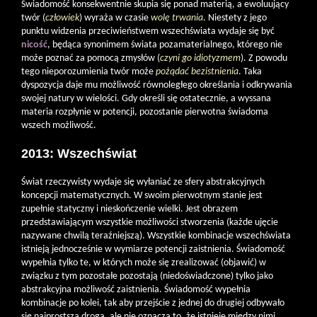
Świadomość konsekwentnie skupia się ponad materią, a ewoluujący
twór (
człowiek
) wyraża w czasie
wolę trwania
. Niestety z jego
punktu widzenia przeciwieństwem wszechświata wydaje się być
nicość
, będąca synonimem świata pozamaterialnego, którego nie
może poznać za pomocą zmysłów (
czyni go idiotyzmem
). Z powodu
tego nieporozumienia twór może
pożądać bezistnienia
. Taka
dyspozycja daje mu możliwość równoległego określania i odkrywania
swojej natury w wielości. Gdy określi się ostatecznie, a wyssana
materia rozpłynie w potencji, pozostanie pierwotna świadoma
wszech możliwość.
2013: Wszechświat
Świat rzeczywisty wydaje się wyłaniać ze sfery abstrakcyjnych
koncepcji matematycznych. W swoim pierwotnym stanie jest
zupełnie statyczny i nieskończenie wielki. Jest obrazem
przedstawiającym wszystkie możliwości stworzenia (każde ujęcie
nazywane chwilą teraźniejszą). Wszystkie kombinacje wszechświata
istnieją jednocześnie w wymiarze potencji zaistnienia. Świadomość
wypełnia tylko te, w których może się zrealizować (objawić) w
związku z tym pozostałe pozostają (niedoświadczone) tylko jako
abstrakcyjna możliwość zaistnienia. Świadomość wypełnia
kombinacje po kolei, tak aby przejście z jednej do drugiej odbywało
się najprostszą drogą, ale nie oznacza to, że istnieje między nimi