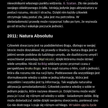
niewolnikami własnego punktu widzenia.
6. Szatan.
Zło nie posiada
swojego obiektywnego źródła. Istnieją jedynie jego aktywizatory w
postaci rozumu, nicości i strachu. Dzięki nim każdy człowiek
otrzymuje taką postać zła, jaka jest mu potrzebna. W
nieświadomości prawdę może rozpoznać tylko po tym, że wyzwala
go od strachu i eskaluje poczucie jedności.
2011: Natura Absolutu
Człowiek stwarzany jest na podobieństwo Boga, dlatego w swojej
istocie może doszukiwać się prawdy o Stwórcy. Natura Boga jest w
jakimś sensie podobna do ludzkiego umysłu, ale dualistyczny umysł i
wszechświat posiadają
błąd nicości
, dzięki któremu może istnieć
wiele umysłów. Nicość to
Bóg
widziany przez pryzmat czasu z
perspektywy
braku Boga
. Jest to osąd rozumu o Nim, czyli o jedności,
która dla rozumu nie ma racji bytu. Podstawowe dla wszystkiego jest
sformułowanie wiedzy o sobie w jedną informację, która jest
wszystkim i wszystko jest tą informacją. Tak wygląda naturalna
aktywacja samoświadomości. Człowiek zawiera wiedzę o sobie w
jednym pojęciu, które nazywa słowem
ja
. Dzięki temu może wyjść
poza
ja
i czuć się różnym od wiedzy o sobie - świadomym siebie. Bóg
może doświadczyć siebie dzięki swojemu stworzeniu, ponieważ ono
Go nie dostrzega i czuje się różnym od Niego.
W takim ujęciu życie