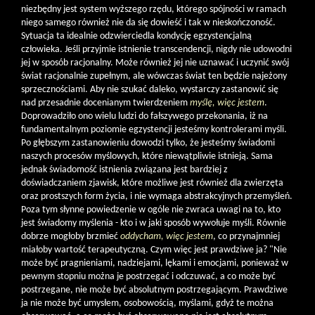
niezbędny jest system wyższego rzędu, którego spójności w ramach
niego samego również nie da się dowieść i tak w nieskończoność.
Sytuacja ta idealnie odzwierciedla kondycję egzystencjalną
człowieka. Jeśli przyjmie istnienie transcendencji, nigdy nie udowodni
jej w sposób racjonalny. Może również jej nie uznawać i uczynić swój
świat racjonalnie zupełnym, ale wówczas świat ten będzie najeżony
sprzecznościami. Aby nie szukać daleko, wystarczy zastanowić się
nad przesadnie docenianym twierdzeniem
myślę, więc jestem
.
Doprowadziło ono wielu ludzi do fałszywego przekonania, iż na
fundamentalnym poziomie egzystencji jesteśmy kontrolerami myśli.
Po głębszym zastanowieniu dowodzi tylko, że jesteśmy świadomi
naszych procesów myślowych, które niewątpliwie istnieją. Sama
jednak świadomość istnienia związana jest bardziej z
doświadczaniem zjawisk, które możliwe jest również dla zwierzęta
oraz prostszych form życia, i nie wymaga abstrakcyjnych przemyśleń.
Poza tym słynne powiedzenie w ogóle nie zwraca uwagi na to, kto
jest świadomy myślenia - kto i w jaki sposób wywołuje myśli. Równie
dobrze mogłoby brzmieć
oddycham, więc jestem
, co przynajmniej
miałoby wartość terapeutyczną. Czym więc jest prawdziwe ja? "Nie
może być pragnieniami, nadziejami, lękami i emocjami, ponieważ w
pewnym stopniu można je postrzegać i odczuwać, a co może być
postrzegane, nie może być absolutnym postrzegającym. Prawdziwe
ja nie może być umysłem, osobowością, myślami, gdyż te można