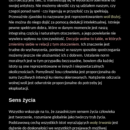
tych decyzji jest fakt, iż manifestują się w wyobraźni oderwane od
swojej antytezy. Nie możemy określić czy są udziałem naszym, czy
czegoś ponad nami - czy ingerują w przyszłość czy ją spełniają.
Przeważnie zjawisko to nazywane jest reprezentowaniem
woli Bożej
.
Nie można do niego dojść za pomocą dedukcji intelektualnej. Istnieje
pewne spektrum dobra, które w danym momencie jest naszą
integralną częścią i naturalnym otoczeniem, a jego powielanie nie
wywiera wpływu na rzeczywistość.
Decyzje wolne to takie, w których
zmienimy siebie w relacji z tym otoczeniem.
Ich znaczenie jest
trudne do wychwycenia, ponieważ w naszym sposobie spostrzegania
możemy jeszcze nie utożsamiać ich z dobrem. Ustalanie norm
moralnych jest w tym przypadku bezzasadne, bowiem dla każdej
istoty są one reprezentowane w innych i niepowtarzalnych
okolicznościach. Pomyślność losu człowieka jest proporcjonalna do
sumy życzliwych intencji ku niemu skierowanych. Natężenie odczucia
wolnej woli jest odwrotnie proporcjonalne do potrzeby jej
eksploatacji.
Sens życia
Wszystko wskazuje na to, że zasadniczym sensem życia człowieka
jest tworzenie, rozumiane globalnie jako twórczy tryb życia.
Podstawową cechą wszystkich istot wyrażających
wolę trwania
jest
dążenie do doskonałości we wszystkich przejawach możliwej