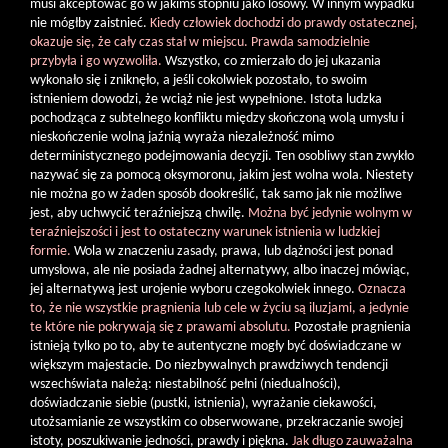
musi akceptować go w jakimś stopniu jako losowy. W innym wypadku
nie mógłby zaistnieć.
Kiedy człowiek dochodzi do prawdy ostatecznej,
okazuje się, że cały czas stał w miejscu. Prawda samodzielnie
przybyła i go wyzwoliła.
Wszystko, co zmierzało do jej ukazania
wykonało się i zniknęło, a jeśli cokolwiek pozostało, to swoim
istnieniem dowodzi, że wciąż nie jest wypełnione. Istota ludzka
pochodząca z subtelnego konfliktu między skończoną wolą umysłu i
nieskończenie wolną jaźnią wyraża niezależność mimo
deterministycznego podejmowania decyzji. Ten osobliwy stan zwykło
nazywać się za pomocą oksymoronu, jakim jest wolna wola. Niestety
nie można go w żaden sposób dookreślić, tak samo jak nie możliwe
jest, aby uchwycić teraźniejszą chwilę.
Można być jedynie wolnym w
teraźniejszości i jest to ostateczny warunek istnienia w ludzkiej
formie.
Wola w znaczeniu zasady, prawa, lub dążności jest ponad
umysłowa, ale nie posiada żadnej alternatywy, albo inaczej mówiąc,
jej alternatywą jest urojenie wyboru czegokolwiek innego.
Oznacza
to, że nie wszystkie pragnienia lub cele w życiu są iluzjami, a jedynie
te które nie pokrywają się z prawami absolutu.
Pozostałe pragnienia
istnieją tylko po to, aby te autentyczne mogły być doświadczane w
większym majestacie. Do niezbywalnych prawdziwych tendencji
wszechświata należą: niestabilność pełni (niedualności),
doświadczanie siebie (pustki, istnienia), wyrażanie ciekawości,
utożsamianie ze wszystkim co obserwowane, przekraczanie swojej
istoty, poszukiwanie jedności, prawdy i piękna.
Jak długo zauważalna