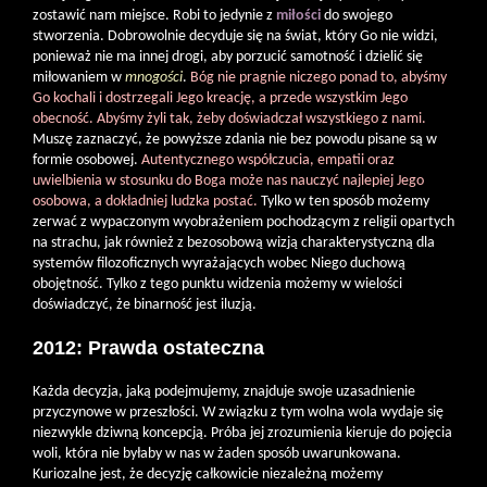
zostawić nam miejsce. Robi to jedynie z
miłości
do swojego
stworzenia. Dobrowolnie decyduje się na świat, który Go nie widzi,
ponieważ nie ma innej drogi, aby porzucić samotność i dzielić się
miłowaniem w
mnogości
.
Bóg nie pragnie niczego ponad to, abyśmy
Go kochali i dostrzegali Jego kreację, a przede wszystkim Jego
obecność. Abyśmy żyli tak, żeby doświadczał wszystkiego z nami.
Muszę zaznaczyć, że powyższe zdania nie bez powodu pisane są w
formie osobowej.
Autentycznego współczucia, empatii oraz
uwielbienia w stosunku do Boga może nas nauczyć najlepiej Jego
osobowa, a dokładniej ludzka postać.
Tylko w ten sposób możemy
zerwać z wypaczonym wyobrażeniem pochodzącym z religii opartych
na strachu, jak również z bezosobową wizją charakterystyczną dla
systemów filozoficznych wyrażających wobec Niego duchową
obojętność. Tylko z tego punktu widzenia możemy w wielości
doświadczyć, że binarność jest iluzją.
2012: Prawda ostateczna
Każda decyzja, jaką podejmujemy, znajduje swoje uzasadnienie
przyczynowe w przeszłości. W związku z tym wolna wola wydaje się
niezwykle dziwną koncepcją. Próba jej zrozumienia kieruje do pojęcia
woli, która nie byłaby w nas w żaden sposób uwarunkowana.
Kuriozalne jest, że decyzję całkowicie niezależną możemy