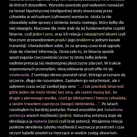
do których doszedłem. Wszystko powstało pod wpływem rozważań
na temat hipotetycznej inteligentnej istoty stworzonej przez
człowieka w wirtualnym (cyfrowym) wymiarze. Istota ta nie
zdawałaby sobie sprawy z istnienia świata realnego, który byłby dla
niej niepojęty. Kluczowe dla mnie stały się jej fundamentalne cząstki
binarne, czyli
jeden
i
zero
, oraz ich relacja z
niepojętymi ideami
czyli
fizycznym przewodzeniem
prądu
i jego
brakiem
w jednym kanale
transmisji. Uświadomiłem sobie, że za sprawą czasu brak sygnału
staje się również informacją. Oznaczało to, że binarny sposób
spostrzegania rzeczywistości przez tę istotę byłby jedynie
nadinterpretacją tej niedostępnej płaszczyzny zdarzeń. W trakcie
wspomnianych przemyśleń, nieoczekiwanie przytrafiło mi się
oświecenie
. Z tamtego okresu pozostał cytat, którego przyznam się
szczerze, długo nie rozumiałem. Zapisałem go natychmiast, ale z
upływem czasu wciąż zanikał jego sens:
"...i tak powstała binarność
gdzie jeden nie może istnieć bez zera, ale razem muszą być, bo
drugie z pierwszego wynika, czyni go idiotyzmem i tworzy człowieka,
a swoim trwaniem zaprzecza (swego) nieistnienia..."
. Po latach
rozwinąłem to bardziej poetycko: Ponad wszystkim jest
świadoma
potencja
wszech możliwości (
jeden
). Naturalną antytezą staje się
określająca ją
materia
(
zero
) czyli brak potencji. Wzajemna relacja
punktów określenia (ubytku możliwości) wyznacza przestrzeń i czas
niczym bąbelki powietrza tworzące w wodzie zasięg akwarium.