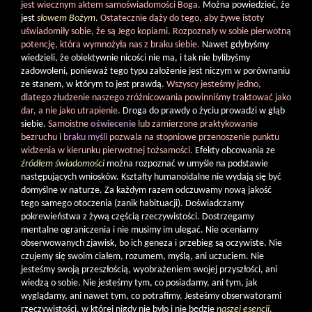
jest wiecznym aktem samoświadomości Boga.
Można powiedzieć, że
jest
słowem Bożym
.
Ostatecznie dąży do tego, aby żywe istoty
uświadomiły sobie, że są Jego kopiami. Rozpoznały w sobie pierwotną
potencję, która wymnożyła nas z braku siebie.
Nawet gdybyśmy
wiedzieli, że obiektywnie nicości nie ma, i tak nie bylibyśmy
zadowoleni, ponieważ tego typu założenie jest niczym w porównaniu
ze stanem, w którym to jest prawdą.
Wszyscy jesteśmy jedno,
dlatego złudzenie naszego zróżnicowania powinniśmy traktować jako
dar, a nie jako utrapienie.
Droga do prawdy o życiu prowadzi w głąb
siebie.
Samoistne
oświecenie
lub zamierzone praktykowanie
bezruchu i
braku myśli
pozwala na stopniowe przenoszenie punktu
widzenia w kierunku pierwotnej tożsamości.
Efekty obcowania ze
źródłem świadomości
można rozpoznać w umyśle na podstawie
następujących wniosków. Kształty humanoidalne nie wydają się być
domyślne w naturze. Za każdym razem odczuwamy nową jakość
tego samego otoczenia (zanik habituacji). Doświadczamy
pokrewieństwa z żywą częścią rzeczywistości. Dostrzegamy
mentalne ograniczenia i nie musimy im ulegać. Nie oceniamy
obserwowanych zjawisk, bo ich geneza i przebieg są oczywiste. Nie
czujemy się swoim ciałem, rozumem, myślą, ani uczuciem. Nie
jesteśmy swoją przeszłością, wyobrażeniem swojej przyszłości, ani
wiedzą o sobie. Nie jesteśmy tym, co posiadamy, ani tym, jak
wyglądamy, ani nawet tym, co potrafimy. Jesteśmy obserwatorami
rzeczywistości, w której nigdy nie było i nie będzie
naszej esencji
.