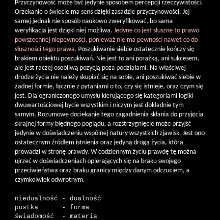
Przyczynowość może być jedynie sposobem percepcji rzeczywistości.
Orzekanie o świecie ma sens dzięki zasadzie przyczynowości. Jej
samej jednak nie sposób naukowo zweryfikować, bo sama
weryfikacja jest dzięki niej możliwa.
Jedyne co jest słuszne to prawo
powszechnej niepewności, ponieważ nie ma pewności nawet co do
słuszności tego prawa.
Poszukiwanie siebie ostatecznie kończy się
brakiem obiektu poszukiwań. Nie jest to ani porażką, ani sukcesem,
ale jest raczej osobliwą pozycją poza podziałami. Na właściwej
drodze życia nie należy skupiać się na sobie, ani poszukiwać siebie w
żadnej formie, łącznie z pytaniami o to, czy się istnieje, oraz czym się
jest. Dla ograniczonego umysłu kierującego się kategoriami logiki
dwuwartościowej bycie wszystkim i niczym jest dokładnie tym
samym. Rozumowe dociekanie tego zagadnienia skłania do przyjęcia
skrajnej formy błędnego poglądu, a rozstrzygnięcie może przyjść
jedynie w doświadczeniu wspólnej natury wszystkich zjawisk. Jest ono
ostatecznym źródłem istnienia oraz jedyną drogą życia, która
prowadzi w stronę prawdy. W codziennym życiu prawdę tę można
ujrzeć w doświadczeniach opierających się na braku swojego
przeciwieństwa oraz braku granicy między danym odczuciem, a
czymkolwiek odwrotnym.
niedualność - dualność

pustka      - forma

świadomość  - materia
