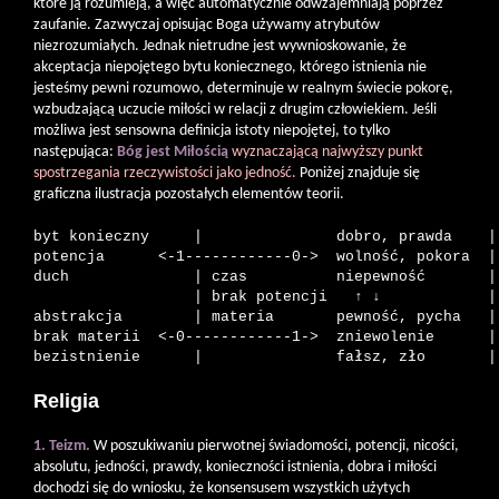
które ją rozumieją, a więc automatycznie odwzajemniają poprzez
zaufanie. Zazwyczaj opisując Boga używamy atrybutów
niezrozumiałych. Jednak nietrudne jest wywnioskowanie, że
akceptacja niepojętego bytu koniecznego, którego istnienia nie
jesteśmy pewni rozumowo, determinuje w realnym świecie pokorę,
wzbudzającą uczucie miłości w relacji z drugim człowiekiem. Jeśli
możliwa jest sensowna definicja istoty niepojętej, to tylko
następująca:
Bóg jest Miłością
wyznaczającą najwyższy punkt
spostrzegania rzeczywistości jako jedność.
Poniżej znajduje się
graficzna ilustracja pozostałych elementów teorii.
byt konieczny     |               dobro, prawda    | 
potencja      <-1------------0->  wolność, pokora  |

duch              | czas          niepewność       | 
                  | brak potencji   ↑ ↓            |

abstrakcja        | materia       pewność, pycha   | 
brak materii  <-0------------1->  zniewolenie      |

Religia
1. Teizm.
W poszukiwaniu pierwotnej świadomości, potencji, nicości,
absolutu, jedności, prawdy, konieczności istnienia, dobra i miłości
dochodzi się do wniosku, że konsensusem wszystkich użytych