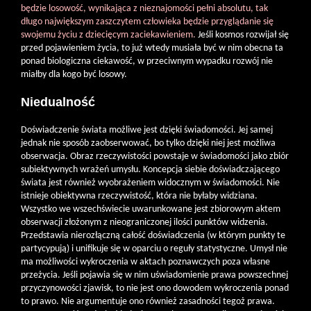
będzie losowość, wynikająca z nieznajomości pełni absolutu, tak
długo największym zaszczytem człowieka będzie przyglądanie się
swojemu życiu z dziecięcym zaciekawieniem.
Jeśli kosmos rozwijał się
przed pojawieniem życia, to już wtedy musiała być w nim obecna ta
ponad biologiczna ciekawość, w przeciwnym wypadku rozwój nie
miałby dla kogo być losowy.
Niedualność
Doświadczenie świata możliwe jest dzięki świadomości. Jej samej
jednak nie sposób zaobserwować, bo tylko dzięki niej jest możliwa
obserwacja. Obraz rzeczywistości powstaje w świadomości jako zbiór
subiektywnych wrażeń umysłu. Koncepcja siebie doświadczającego
świata jest również wyobrażeniem widocznym w świadomości. Nie
istnieje obiektywna rzeczywistość, która nie byłaby widziana.
Wszystko we wszechświecie uwarunkowane jest zbiorowym aktem
obserwacji złożonym z nieograniczonej ilości punktów widzenia.
Przedstawia nierozłączną całość doświadczenia (w którym punkty te
partycypują) i unifikuje się w oparciu o reguły statystyczne. Umysł nie
ma możliwości wykroczenia w aktach poznawczych poza własne
przeżycia. Jeśli pojawia się w nim uświadomienie prawa powszechnej
przyczynowości zjawisk, to nie jest ono dowodem wykroczenia ponad
to prawo. Nie argumentuje ono również zasadności tegoż prawa.