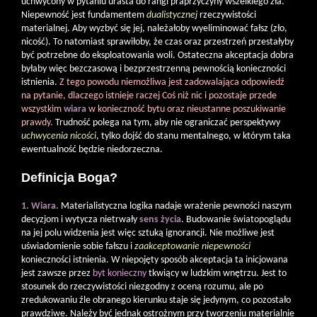
uchwycony w pytaniu urasta do rangi praprzyczyny wszelkiego zła.
Niepewność jest fundamentem
dualistycznej
rzeczywistości
materialnej. Aby wyzbyć się jej, należałoby wyeliminować fałsz (zło,
nicość). To natomiast sprawiłoby, że czas oraz przestrzeń przestałyby
być potrzebne do eksploatowania woli. Ostateczna akceptacja dobra
byłaby więc bezczasową i bezprzestrzenną pewnością konieczności
istnienia.
Z tego powodu niemożliwa jest zadowalająca odpowiedź
na pytanie, dlaczego istnieje raczej Coś niż nic i pozostaje przede
wszystkim
wiara
w konieczność bytu oraz nieustanne poszukiwanie
prawdy.
Trudność polega na tym, aby nie ograniczać perspektywy
uchwycenia nicości
, tylko dojść do stanu mentalnego, w którym taka
ewentualność będzie niedorzeczna.
Definicja Boga?
1. Wiara.
Materialistyczna logika nadaje wrażenie pewności naszym
decyzjom i wytycza nietrwały
sens życia
. Budowanie światopoglądu
na jej polu widzenia jest więc sztuką ignorancji. Nie możliwe jest
uświadomienie sobie fałszu i
zaakceptowanie niepewności
konieczności istnienia. W niepojęty sposób akceptacja ta inicjowana
jest zawsze przez
byt konieczny
tkwiący w ludzkim wnętrzu. Jest to
stosunek do rzeczywistości niezgodny z oceną rozumu, ale po
zredukowaniu źle obranego kierunku staje się jedynym, co pozostało
prawdziwe. Należy być jednak ostrożnym przy tworzeniu materialnie