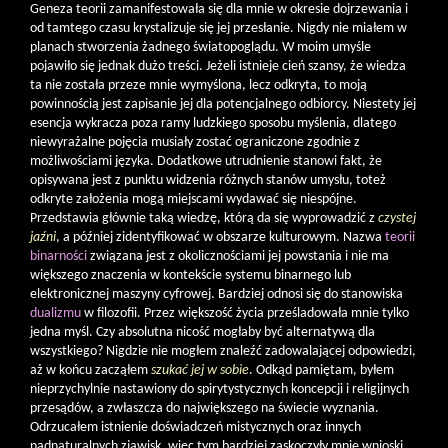
Geneza teorii zamanifestowała się dla mnie w okresie dojrzewania i
od tamtego czasu krystalizuje się jej przesłanie. Nigdy nie miałem w
planach stworzenia żadnego światopoglądu. W moim umyśle
pojawiło się jednak dużo treści. Jeżeli istnieje cień szansy, że wiedza
ta nie została przeze mnie wymyślona, lecz odkryta, to moją
powinnością jest zapisanie jej dla potencjalnego odbiorcy. Niestety jej
esencja wykracza poza ramy ludzkiego sposobu myślenia, dlatego
niewyrażalne pojęcia musiały zostać ograniczone zgodnie z
możliwościami języka. Dodatkowe utrudnienie stanowi fakt, że
opisywana jest z punktu widzenia różnych stanów umysłu, toteż
odkryte założenia mogą miejscami wydawać się niespójne.
Przedstawia głównie taką wiedzę, którą da się wyprowadzić z
czystej
jaźni
, a później zidentyfikować w obszarze kulturowym. Nazwa
teorii
binarności
związana jest z okolicznościami jej powstania i nie ma
większego znaczenia w kontekście systemu binarnego lub
elektronicznej maszyny cyfrowej. Bardziej odnosi się do stanowiska
dualizmu
w filozofii. Przez większość życia prześladowała mnie tylko
jedna myśl. Czy absolutna nicość mogłaby być alternatywą dla
wszystkiego? Nigdzie nie mogłem znaleźć zadowalającej odpowiedzi,
aż w końcu zacząłem
szukać jej w sobie
. Odkąd pamiętam, byłem
nieprzychylnie nastawiony do spirytystycznych koncepcji i religijnych
przesądów, a zwłaszcza do największego na świecie wyznania.
Odrzucałem istnienie doświadczeń mistycznych oraz innych
nadnaturalnych zjawisk, więc tym bardziej zaskoczyły mnie wnioski,