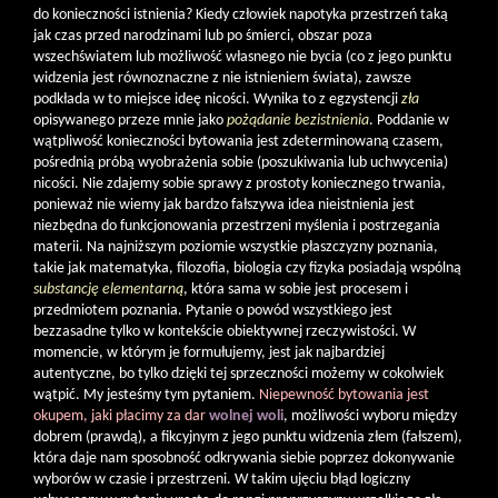
do konieczności istnienia? Kiedy człowiek napotyka przestrzeń taką
jak czas przed narodzinami lub po śmierci, obszar poza
wszechświatem lub możliwość własnego nie bycia (co z jego punktu
widzenia jest równoznaczne z nie istnieniem świata), zawsze
podkłada w to miejsce ideę nicości. Wynika to z egzystencji
zła
opisywanego przeze mnie jako
pożądanie bezistnienia
. Poddanie w
wątpliwość konieczności bytowania jest zdeterminowaną czasem,
pośrednią próbą wyobrażenia sobie (poszukiwania lub uchwycenia)
nicości. Nie zdajemy sobie sprawy z prostoty koniecznego trwania,
ponieważ nie wiemy jak bardzo fałszywa idea nieistnienia jest
niezbędna do funkcjonowania przestrzeni myślenia i postrzegania
materii. Na najniższym poziomie wszystkie płaszczyzny poznania,
takie jak matematyka, filozofia, biologia czy fizyka posiadają wspólną
substancję elementarną
, która sama w sobie jest procesem i
przedmiotem poznania. Pytanie o powód wszystkiego jest
bezzasadne tylko w kontekście obiektywnej rzeczywistości. W
momencie, w którym je formułujemy, jest jak najbardziej
autentyczne, bo tylko dzięki tej sprzeczności możemy w cokolwiek
wątpić. My jesteśmy tym pytaniem.
Niepewność bytowania jest
okupem, jaki płacimy za dar
wolnej woli
, możliwości wyboru między
dobrem (prawdą), a fikcyjnym z jego punktu widzenia złem (fałszem),
która daje nam sposobność odkrywania siebie poprzez dokonywanie
wyborów w czasie i przestrzeni. W takim ujęciu błąd logiczny