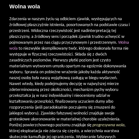
Wolna wola
Zdarzenia w naszym życiu są odbiciem zjawisk, występujących na
źródłowej płaszczyźnie istnienia, posortowanych na podstawie czasu i
przestrzeni. Widoczna rzeczywistość jest nadinterpretacją tej
płaszczyzny, a źródłowy sens i porządek zjawisk trudno uchwycić w
pojmowanym przez nas ciągu przyczynowym i przestrzennym.
Wolna
wola
to niezwykle skomplikowany twór, którego doskonała forma nie
występuje w fizycznej rzeczywistości. Składa się z dwóch
zasadniczych poziomów. Pierwszy płytki poziom jest czysto
materialnym wytworem umysłu opartym na egoizmie dokonywania
wyboru. Sprawia on pobieżne wrażenie jakoby każda aktywność
naszej osoby była naszą wyjątkową zasługą w biegu wydarzeń.
Nawet wtedy, kiedy podejmujemy decyzję w najwyższej mierze
zdeterminowaną przez okoliczności, mechanizm pychy wyboru
przekształca ją w nasz indywidualny i nieoceniony udział w
kształtowaniu przeszłości, finalizowany uczuciem dumy albo
rozgoryczenia (jeśli paradoksalnie poczujemy się zmuszeni do
jakiegoś wyboru). Zjawisko fałszywej wolności znajduje swoje
groteskowe ukoronowanie w materialnej chorobie uzależnienia.
Poniżej powierzchownego poziomu znajduje się
progresywna wola
,
której eksploatacja nie zdarza się często, a wierzchnia warstwa
skutecznie kamufluje jej ograniczenia. Wybieranie fałszywych