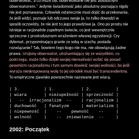
obserwować, a co może być obserwowane nie jest absolutnym
obserwatorem." Jedynie świadomość jako absolutny poznający nigdy
nie jest poznawana. Człowiek ostatecznie musi dojść do przekonania,
że jeśli widzi, poznaje lub odczuwa swoje ja, to tylko dowodzi w
sposób oczywisty, że nie jest to jego prawdziwe ja. Ono po prostu nie
istnieje w racjonalnie zupełnym świecie, co jest wewnętrznie
sprzeczne z prostodusznym wrażeniem własnej egzystencji. Czy
dylemat, przypominający granie ze sobą w szachy, posiada
rozwiązanie? Tak, bowiem tego kogo nie ma, nie obowiązują żadne
prawa.
Urojony obserwator, utożsamiający się ze wszystkim, co
postrzega, może tylko dzięki swojej nierealności wzbić się ponad
pesymizm racjonalizmu i tym samym dowieść swojej wolności, bo jeśli
wyraża nieskrępowaną wolę to jej ośrodek musi być transcendentny.
To empiryczne zjawisko powszechnie nazywane jest wiarą.
| 3.          | 1.           | 2.          |

| wiara       | niezupełność | sprzeczność |

|   --  irracjonalizm  --    | racjonalizm |

| duchowość   | fanatyzm     | materializm |

| niepewność  |    --    pewność    --     |

2002: Początek