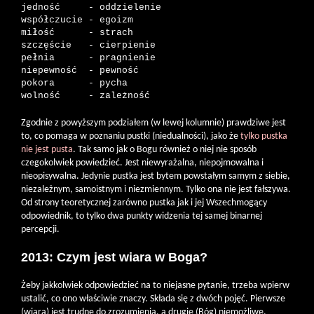
jedność     - oddzielenie

współczucie - egoizm

miłość      - strach

szczęście   - cierpienie

pełnia      - pragnienie

niepewność  - pewność

pokora      - pycha

wolność     - zależność
Zgodnie z powyższym podziałem (w lewej kolumnie) prawdziwe jest
to, co pomaga w poznaniu pustki (niedualności), jako że
tylko pustka
nie jest pusta
. Tak samo jak o Bogu również o niej nie sposób
czegokolwiek powiedzieć. Jest niewyrażalna, niepojmowalna i
nieopisywalna. Jedynie pustka jest bytem powstałym samym z siebie,
niezależnym, samoistnym i niezmiennym. Tylko ona nie jest fałszywa.
Od strony teoretycznej zarówno pustka jak i jej Wszechmogący
odpowiednik, to tylko dwa punkty widzenia tej samej binarnej
percepcji.
2013: Czym jest wiara w Boga?
Żeby jakkolwiek odpowiedzieć na to niejasne pytanie, trzeba wpierw
ustalić, co ono właściwie znaczy. Składa się z dwóch pojęć. Pierwsze
(wiara) jest trudne do zrozumienia, a drugie (Bóg) niemożliwe,