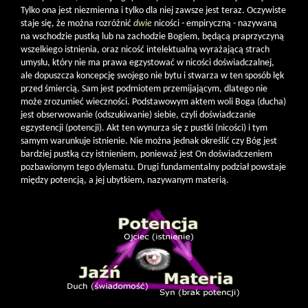
Tylko ona jest niezmienna i tylko dla niej zawsze jest teraz. Oczywiste
staje się, że można rozróżnić
dwie
nicości - empiryczną - nazywaną
na wschodzie pustką lub na zachodzie Bogiem, będącą praprzyczyną
wszelkiego istnienia, oraz nicość intelektualną wyrażającą strach
umysłu, który nie ma prawa egzystować w nicości doświadczalnej,
ale dopuszcza koncepcję swojego nie bytu i stwarza w ten sposób lęk
przed śmiercią. Sam jest podmiotem przemijającym, dlatego nie
może zrozumieć wieczności. Podstawowym aktem woli Boga (ducha)
jest obserwowanie (odszukiwanie) siebie, czyli doświadczanie
egzystencji (potencji). Akt ten wynurza się z pustki (nicości) i tym
samym warunkuje istnienie. Nie można jednak określić czy Bóg jest
bardziej pustką czy istnieniem, ponieważ jest On doświadczeniem
pozbawionym tego dylematu. Drugi fundamentalny podział powstaje
między potencją, a jej ubytkiem, nazywanym materią.