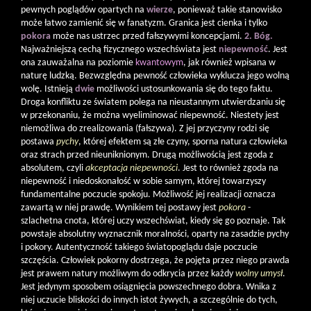
pewnych poglądów opartych na
wierze
, ponieważ takie stanowisko
może łatwo zamienić się w fanatyzm. Granica jest cienka i tylko
pokora
może nas ustrzec przed fałszywymi koncepcjami.
2. Bóg.
Najważniejszą cechą fizycznego wszechświata jest
niepewność
. Jest
ona zauważalna na poziomie
kwantowym
, jak również wpisana w
naturę ludzką. Bezwzględna pewność człowieka wyklucza jego wolną
wolę. Istnieją
dwie
możliwości ustosunkowania się do tego faktu.
Droga konfliktu ze światem polega na nieustannym utwierdzaniu się
w przekonaniu, że można wyeliminować niepewność. Niestety jest
niemożliwa do zrealizowania (fałszywa). Z jej przyczyny rodzi się
postawa
pychy
, której efektem są złe czyny, sporna natura człowieka
oraz strach przed nieuniknionym. Drugą możliwością jest zgoda z
absolutem, czyli
akceptacja niepewności
. Jest to również zgoda na
niepewność i niedoskonałość w sobie samym, której towarzyszy
fundamentalne poczucie spokoju. Możliwość jej realizacji oznacza
zawartą w niej prawdę. Wynikiem tej postawy jest
pokora
-
szlachetna cnota, której uczy wszechświat, kiedy się go poznaje. Tak
powstaje absolutny wyznacznik moralności, oparty na zasadzie pychy
i pokory. Autentyczność takiego światopoglądu daje poczucie
szczęścia. Człowiek pokorny dostrzega, że pojęta przez niego prawda
jest prawem natury możliwym do odkrycia przez każdy
wolny umysł
.
Jest jedynym sposobem osiągnięcia powszechnego dobra. Wnika z
niej uczucie bliskości do innych istot żywych, a szczególnie do tych,