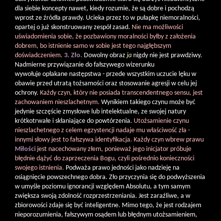
dla siebie koncepty nawet, kiedy rozumie, że są dobre i pochodzą
wprost ze źródła prawdy. Ucieka przez to w pułapkę niemoralności,
opartej o już skonstruowany zespół zasad.
Nie ma możliwości
uświadomienia sobie, że pozbawiony moralności byłby z założenia
dobrem, bo istnienie samo w sobie jest tego najgłębszym
doświadczeniem.
3. Zło.
Dowolny obraz
ja
nigdy nie jest prawdziwy.
Nadmierne przywiązanie do fałszywego wizerunku
wywołuje opłakane następstwa - przede wszystkim uczucie lęku w
obawie przed utratą tożsamości oraz stosowanie agresji w celu jej
ochrony.
Każdy czyn, który nie posiada transcendentnego sensu, jest
zachowaniem nieszlachetnym.
Wynikiem takiego czynu może być
jedynie szczęście zmysłowe lub intelektualne, ze swojej natury
krótkotrwałe i skłaniające do powtórzenia.
Utożsamienie czynu
nieszlachetnego z celem egzystencji nadaje mu właściwość zła -
innymi słowy jest to fałszywa identyfikacja. Każdy czyn wbrew prawu
Miłości
jest nacechowany złem, ponieważ jego inicjator próbuje
błędnie dążyć do zaprzeczenia Bogu, czyli pośrednio konieczności
swojego istnienia.
Podważa prawo jedności jako nadzieję na
osiągnięcie powszechnego dobra. Zło przyczynia się do podwyższenia
w umyśle poziomu ignorancji względem Absolutu, a tym samym
zwiększa swoją zdolność rozprzestrzeniania. Jest zaraźliwe, a w
zbiorowości zdaje się być inteligentne. Mimo tego, że jest rodzajem
nieporozumienia, fałszywym osądem lub błędnym utożsamieniem,