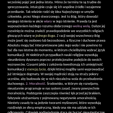
wcześniej pojęć jest jedna istota. Mimo że terminy te są trudne do
sprecyzowania, intuicyjnie czuje się ich wspólne źródło i wzajemne
przenikanie. Tak właśnie rodzi się idea Najwyższego w umyśle
człowieka, przez Niego stworzonego. Jest to Bóg, który dowodzi
swojego istnienia w akcie
wiary
w Jego istnienie. Prawda ta jest
wyposażeniem każdego rozumu obdarzonego
wolną wolą
. Dalsze jej
rozwinięcie można znaleźć prawdopodobnie we wszystkich religiach
głoszących wiarę w
jednego Boga
. Z racji swojej wszechmocy Bóg
może jawić się osobowo lub bezosobowo, a fizyczne i duchowe prawa
Absolutu mogą być interpretowane jako Jego wola i nie powinno to
być dla nas istotne do momentu, w którym chcielibyśmy wybrać język
komunikacji. W niektórych przypadkach nauki religijne wywołują
nieunikniony dysonans poprzez protekcjonalne podejście do swoich
wyznawców. Czasami jakby z założenia kwestionują ich umiejętność
komunikacji z
esencją życia
, dzięki której mogliby sami wyprowadzać
już istniejące dogmaty. W swojej mądrości stoją na straży pokory
uczniów, aby budowała się w nich niezależna wola do przebudzenia
duchowego.
2. Moralność.
Środowisko, w którym się rozwijamy,
nieustannie programuje w nas system zasad, zwany powszechnie
moralnością. Podstępnie zaszczepia również lęk przed jej brakiem,
fałszywie utożsamiany z pojmowaną negatywnie amoralnością.
Niestety zasady te są jedynie tworami myślowymi, które wywołują
rozdźwięk ze sferą empiryczną, kiedy ona nie ma udziału w ich
odkrywaniu. Człowiek podświadomie stara się burzyć nieautentyczne