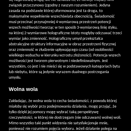
związek przyczynowy (zgodny z naszym rozumieniem). Jedyna
zasada na podstawie której uformowana jest ta droga, to
maksymalne wypełnienie wszechświata obecnością. Świadomość
musi przecinać przynajmniej 4-wymiarową przestrzeń potencji
wszech możliwości tworząc w ten sposób 3-wymiarową linię styku,
na której 2-wymiarowe holograficzne istoty mogłyby odczuwać trzeci
wymiar jako zmienność. Holograficzny umysł przekształca
abstrakcyjne struktury informacyjne w obraz przestrzeni fizycznej
oraz zmienność w złudzenie upływającego czasu (od osobliwości
wielkiego wybuchu w kierunku wzrostu złożoności). Potencja wszech
możliwości jest tworem pierwotnym i niedefiniowalnym. Jest
wszystkim, co jest i nie mieści się w podstawowych kategoriach bytu
lub niebytu, które są jedynie wyrazem dualnego postrzegania
umysłu.
Wolna wola
Zakładając, że wolna wola to cecha świadomości, z powodu której
miałoby się wybór przy podejmowaniu działania, mogę przyjąć, że
tylko dzięki jej pomocy mogę wybrać taką perspektywę
rzeczywistości, w której nie dostrzegam (nie odczuwam) wolnej woli.
Mimo wszystko taki punkt widzenia nie satysfakcjonuje mnie,
ponieważ nie rozumiem pojęcia wyboru. Jeżeli działanie polega na